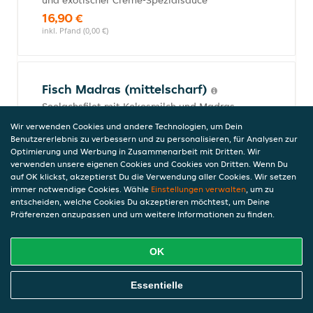
und exotischer Creme-Spezialsauce
16,90 €
inkl. Pfand (0,00 €)
Fisch Madras (mittelscharf)
Seelachsfilet mit Kokosmilch und Madras-
Currysauce
Wir verwenden Cookies und andere Technologien, um Dein
16,90 €
Benutzererlebnis zu verbessern und zu personalisieren, für Analysen zur
Optimierung und Werbung in Zusammenarbeit mit Dritten. Wir
inkl. Pfand (0,00 €)
verwenden unsere eigenen Cookies und Cookies von Dritten. Wenn Du
auf OK klickst, akzeptierst Du die Verwendung aller Cookies. Wir setzen
immer notwendige Cookies. Wähle
Einstellungen verwalten
, um zu
entscheiden, welche Cookies Du akzeptieren möchtest, um Deine
Fisch Tikka Masala
Präferenzen anzupassen und um weitere Informationen zu finden.
Seelachsfilet mit Paprika, Zwiebeln,
Ingwer, Knoblauch, Koriander und
OK
verschiedenen Gewürzen
17,00 €
Online Essen Bestellen
Essentielle
inkl. Pfand (0,00 €)